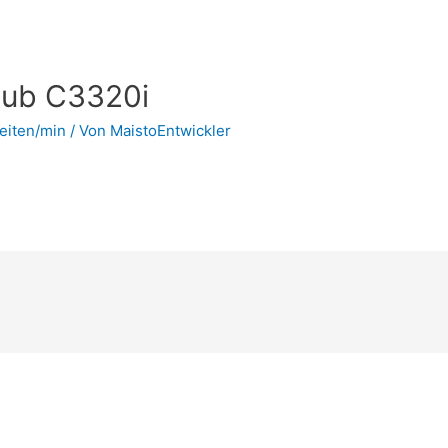
hub C3320i
eiten/min
/ Von
MaistoEntwickler