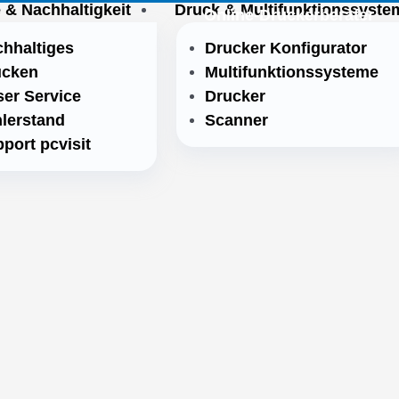
 & Nachhaltigkeit
Druck & Multifunktionssyste
Online-Druckerberater
hhaltiges
Drucker Konfigurator
ucken
Multifunktionssysteme
er Service
Drucker
lerstand
Scanner
port pcvisit