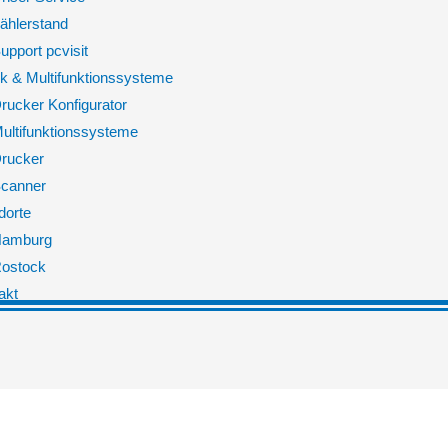
ählerstand
upport pcvisit
k & Multifunktionssysteme
rucker Konfigurator
ultifunktionssysteme
rucker
canner
dorte
amburg
ostock
akt