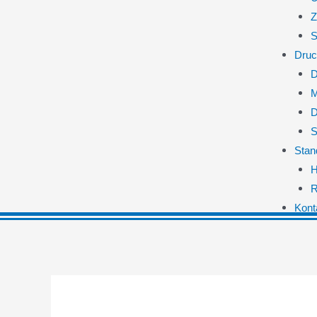
Z
S
Druc
D
M
D
S
Stan
H
R
Kont