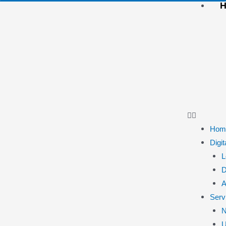
Hom
Digi
L
D
A
Serv
N
U