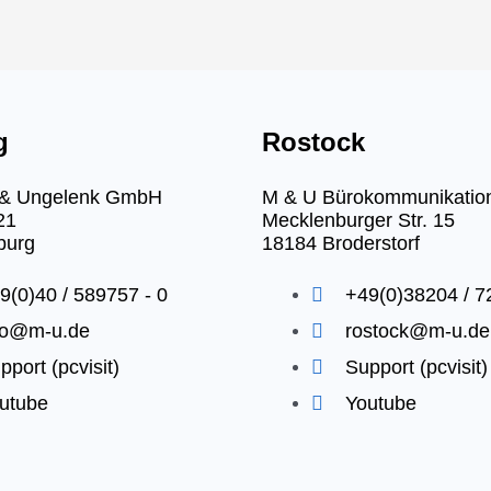
g
Rostock
r & Ungelenk GmbH
M & U Bürokommunikati
21
Mecklenburger Str. 15
burg
18184 Broderstorf
9(0)40 / 589757 - 0
+49(0)38204 / 7
fo@m-u.de
rostock@m-u.de
pport (pcvisit)
Support (pcvisit)
utube
Youtube