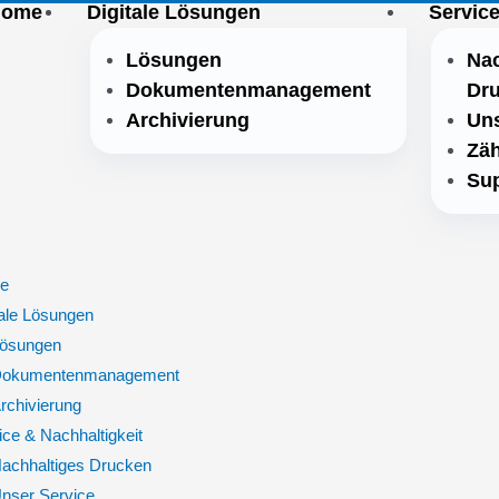
Home
Digitale Lösungen
Service
Lösungen
Nac
Dokumentenmanagement
Dr
Archivierung
Uns
Zäh
Sup
e
tale Lösungen
ösungen
okumentenmanagement
rchivierung
ice & Nachhaltigkeit
achhaltiges Drucken
nser Service