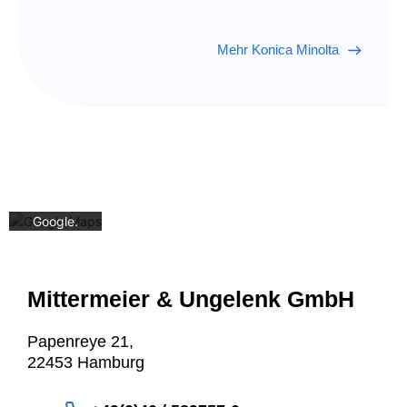
Mehr Konica Minolta
Mit dem
Laden der
Karte
akzeptiere
n Sie die
Datenschu
tzerklärun
g von
Google.
Mehr
erfahren
Karte
Mittermeier & Ungelenk GmbH
laden
Google
Papenreye 21,
Maps immer
22453 Hamburg
entsperren