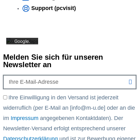
Karte
Support (pcvisit)
akzeptiere
n Sie die
Datenschu
tzerklärun
g von
Google.
Mehr
erfahren
Melden Sie sich für unseren
Newsletter an
Karte
laden
Google
Email
Maps immer
entsperren
Email
Ihre Einwilligung in den Versand ist jederzeit
widerruflich (per E-Mail an [info@m-u.de] oder an die
im
Impressum
angegebenen Kontaktdaten). Der
Newsletter-Versand erfolgt entsprechend unserer
Datenschutzerklärung
und ist zur Bewerbung eigener