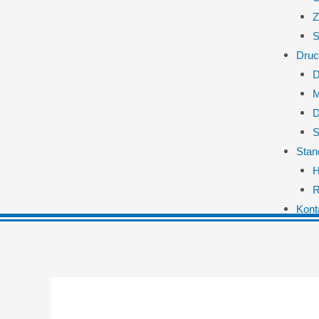
Z
S
Druc
D
M
D
S
Stan
H
R
Kont