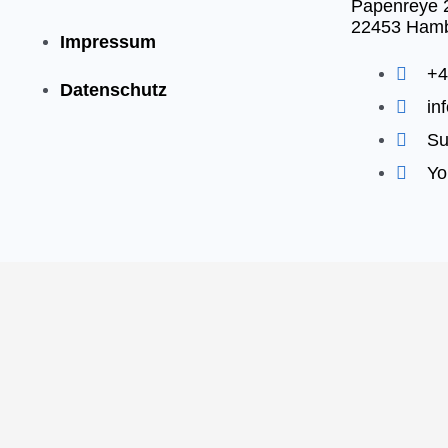
Papenreye 
22453 Ham
Impressum
+4
Datenschutz
in
Su
Yo