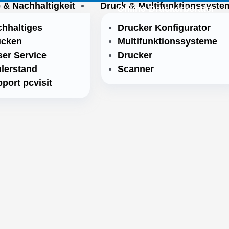
 & Nachhaltigkeit
Druck & Multifunktionssyste
Online-Druckerberater
hhaltiges
Drucker Konfigurator
ucken
Multifunktionssysteme
er Service
Drucker
lerstand
Scanner
port pcvisit