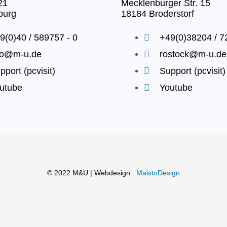
21
Mecklenburger Str. 15
burg
18184 Broderstorf
9(0)40 / 589757 - 0
+49(0)38204 / 7
fo@m-u.de
rostock@m-u.de
pport (pcvisit)
Support (pcvisit)
utube
Youtube
© 2022 M&U | Webdesign :
MaistoDesign