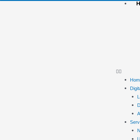
Hom
Digi
L
D
A
Serv
N
U