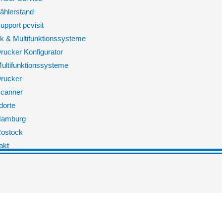
ählerstand
upport pcvisit
k & Multifunktionssysteme
rucker Konfigurator
ultifunktionssysteme
rucker
canner
dorte
amburg
ostock
akt