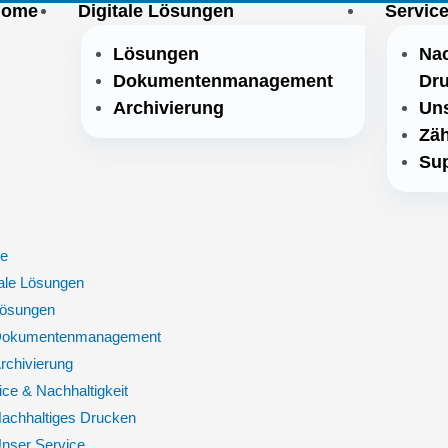
Home
Digitale Lösungen
Service
Lösungen
Nac
Dokumentenmanagement
Dr
Archivierung
Uns
Zäh
Sup
e
tale Lösungen
ösungen
okumentenmanagement
rchivierung
ice & Nachhaltigkeit
achhaltiges Drucken
nser Service