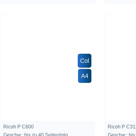
Col
A4
Ricoh P C600
Ricoh P C3
Geschw.: bis zu 40 Seiten/min
Geschw.: bis