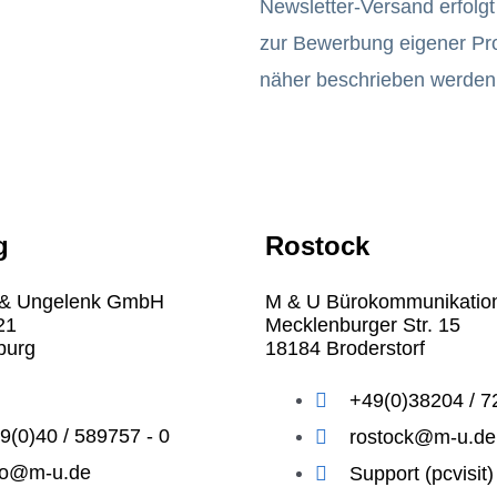
Newsletter-Versand erfolg
zur Bewerbung eigener Pro
näher beschrieben werden
g
Rostock
r & Ungelenk GmbH
M & U Bürokommunikati
21
Mecklenburger Str. 15
burg
18184 Broderstorf
+49(0)38204 / 7
9(0)40 / 589757 - 0
rostock@m-u.de
fo@m-u.de
Support (pcvisit)