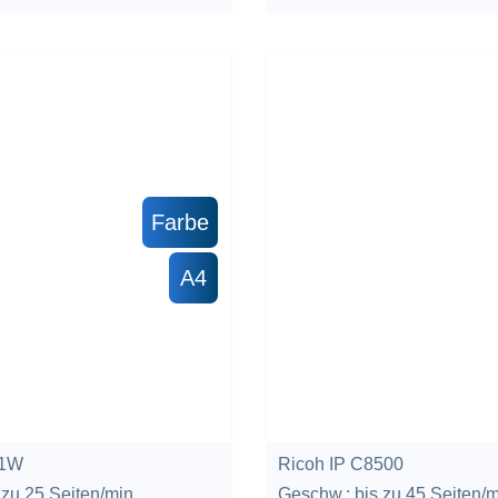
Farbe
A4
11W
Ricoh IP C8500
 zu 25 Seiten/min
Geschw.: bis zu 45 Seiten/