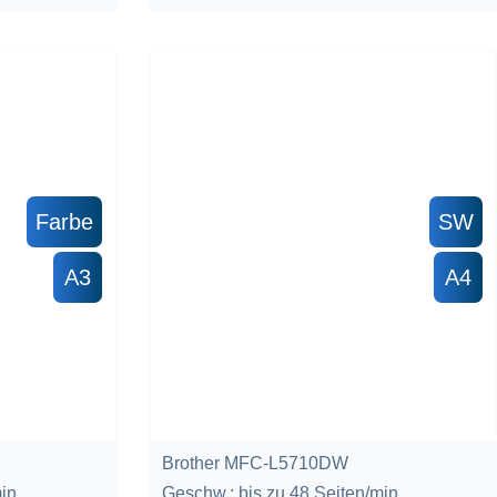
Farbe
SW
A3
A4
Brother MFC-L5710DW
min
Geschw.: bis zu 48 Seiten/min