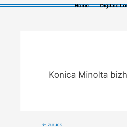
Home
Digitale L
Konica Minolta biz
←
zurück