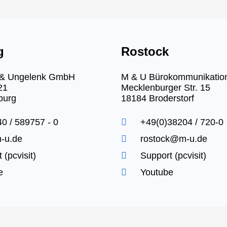
g
Rostock
r & Ungelenk GmbH
M & U Bürokommunikati
21
Mecklenburger Str. 15
burg
18184 Broderstorf
0 / 589757 - 0
+49(0)38204 / 720-0
-u.de
rostock@m-u.de
 (pcvisit)
Support (pcvisit)
e
Youtube